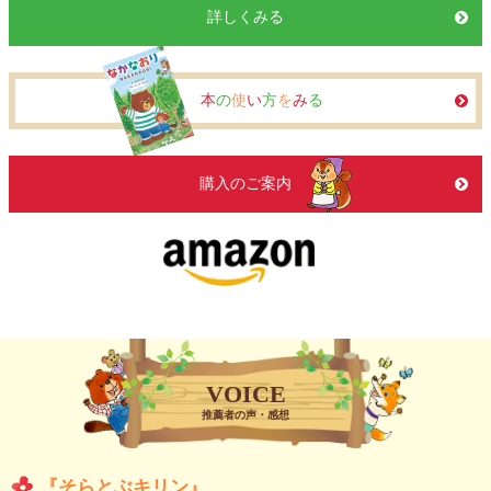
詳しくみる
本
の
使
い
方
を
み
る
購入のご案内
VOICE
推薦者の声・感想
『そらとぶキリン』