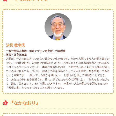
汐見 稔幸氏
一般社団法人家族・保育デザイン研究所 代表理事
教育・保育評論家
人間は、一人では生きていけない数少ない生き物です。だから人間つまり人の間と書くの
です。その社会性が、人類進化の秘訣でしたが、それを支えたのは共感能力とそれに基づ
くコミュニケーションでした。本書が描き出すのは、その共感しあい支え合う機会が減っ
ている現代社会でも、やはり、他者との絆を深めることこそが人間の「生き甲斐」である
という真実です。 「困っている誰かを助けたい」と思うのは決して特別なことではな
く、あなたの中にある願望です。特に、子どもたちの心の深部には、「みんなとつながっ
て、楽しく生きたい！」という思いがあります。 本書が、人との繋がりを深めるための
「希望の書」となってくれることを願っています。
『なかなおり』