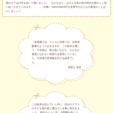
間かけて山の中を歩いて通いました。「なかなおり」はそんな私の幼少時代を懐かしく思
い起こさせてくれます。・・・（中略）“NAKANAORI”を世界中の人たちの希望のことば
にしましょう。
「保育園では、ケンカと仲直りが、日常茶
飯事のようにおきますが、この絵本を通し
て、子供達は、歌を歌いながら、なかなか
素直になれない気持ちを表現していまし
た。子供達の世界観を広げる絵本でし
た。」
保育士 女性
この絵本を読んでいく内に、自分のクラス
の子ども達の姿と重ねている事に気付きま
した。 毎日のように起こる喧嘩の中には、