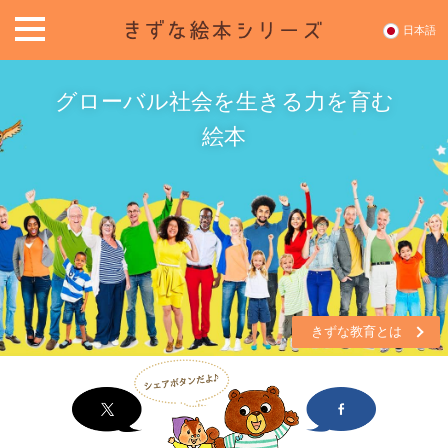
日本語
きずな教育とは
グローバル社会を生きる力を育む
絵本
推薦者の声・感想
きずな絵本シリーズ
『そらとぶキリン』
└絵本の使い方
『なかなおり』
『なかなおり』のご紹介
『そらとぶキリン』
きずな教育とは
└絵本の使い方
購入のご案内