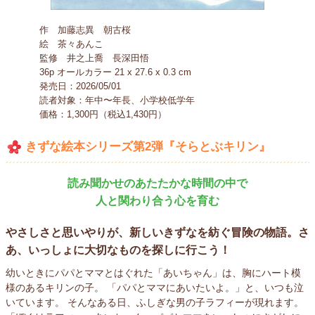
作 加藤志異 朝古桜
絵 茶々あんこ
監修 井之上喬 長深田悟
36p オールカラー 21 x 27.6 x 0.3 cm
発売日：2026/05/01
読者対象：年中〜年長、小学校低学年
価格：1,300円（税込1,430円）
きずな絵本シリーズ第2弾
『そらとぶキリン』
読み聞かせのあたたかな時間の中で
人と関わり合う心を育む
やさしさと思いやりが、新しいきずなを紡ぐ冒険の物語。
さ
あ、いっしょに大切なものを探しに行こう！
幼いときにパパとママとはぐれた「あいちゃん」は、胸にハート模
様のあるキリンの子。 「パパとママにあいたいよ。」と、いつも泣
いています。 そんなある日、ふしぎな男の子ラフィーが現れます。