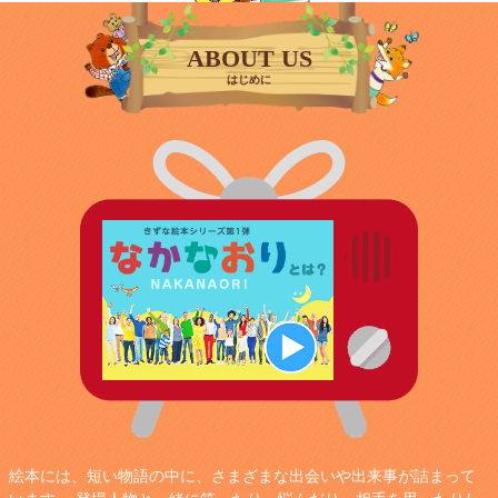
お知らせ
ABOUT US
はじめに
お問合せ
講演会・ワークショップご希望の方
FAQ
リンク
プライバシーポリシー
絵本には、短い物語の中に、さまざまな出会いや出来事が詰まって