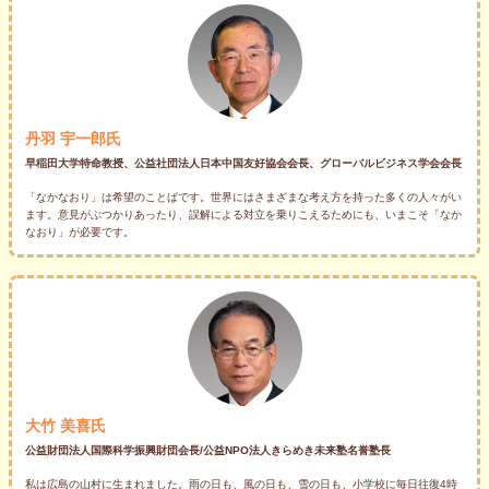
丹羽 宇一郎氏
早稲田大学特命教授、公益社団法人日本中国友好協会会長、グローバルビジネス学会会長
「なかなおり」は希望のことばです。世界にはさまざまな考え方を持った多くの人々がい
ます。意見がぶつかりあったり、誤解による対立を乗りこえるためにも、いまこそ「なか
なおり」が必要です。
大竹 美喜氏
公益財団法人国際科学振興財団会長/公益NPO法人きらめき未来塾名誉塾長
私は広島の山村に生まれました。雨の日も、風の日も、雪の日も、小学校に毎日往復4時