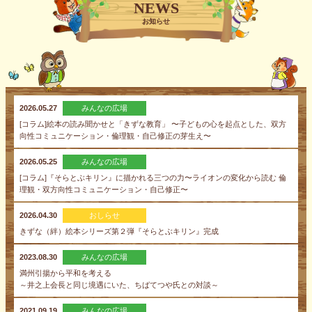
NEWS
お知らせ
2026.05.27
みんなの広場
[コラム]絵本の読み聞かせと「きずな教育」 〜子どもの心を起点とした、双方
向性コミュニケーション・倫理観・自己修正の芽生え〜
2026.05.25
みんなの広場
[コラム]『そらとぶキリン』に描かれる三つの力〜ライオンの変化から読む 倫
理観・双方向性コミュニケーション・自己修正〜
2026.04.30
おしらせ
きずな（絆）絵本シリーズ第２弾『そらとぶキリン』完成
2023.08.30
みんなの広場
満州引揚から平和を考える
～井之上会長と同じ境遇にいた、ちばてつや氏との対談～
2021.09.19
みんなの広場