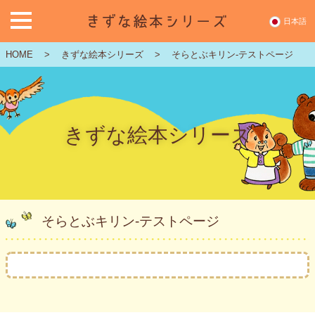
日本語
HOME
>
きずな絵本シリーズ
>
そらとぶキリン-テストページ
きずな教育とは
推薦者の声・感想
きずな絵本シリーズ
きずな絵本シリーズ
『そらとぶキリン』
└絵本の使い方
そらとぶキリン-テストページ
『なかなおり』
└絵本の使い方
購入のご案内